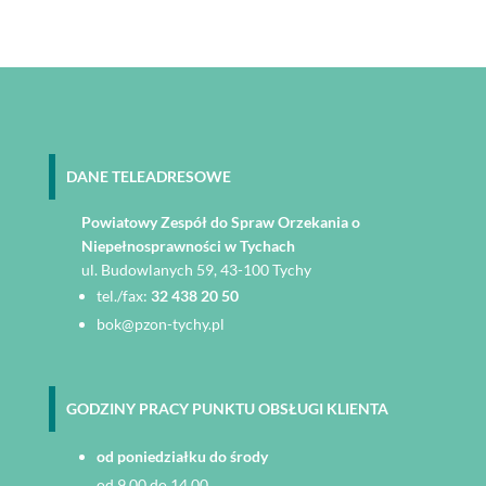
DANE TELEADRESOWE
Powiatowy Zespół do Spraw Orzekania o
Niepełnosprawności w Tychach
ul. Budowlanych 59, 43-100 Tychy
tel./fax:
32 438 20 50
bok@pzon-tychy.pl
GODZINY PRACY PUNKTU OBSŁUGI KLIENTA
od poniedziałku do środy
od 9.00 do 14.00