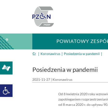
Skip
to
content
POWIATOWY ZESPÓŁ
Koronawirus
Posiedzenia w pandemii


Posiedzenia w pandemii
2021-11-27
|
Koronawirus
Open toolbar
Od 8 kwietnia 2020 roku wznowio
zapobieganiem rozprzestrzeniani
od 8 marca 2020 r. do upływu 90.