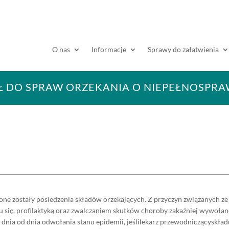
O nas
Informacje
Sprawy do załatwienia
 DO SPRAW ORZEKANIA O NIEPEŁNOSPR
ne zostały posiedzenia składów orzekających. Z przyczyn związanych ze
u się, profilaktyką oraz zwalczaniem skutków choroby zakaźniej wywoła
 dnia od dnia odwołania stanu epidemii, jeślilekarz przewodniczącyskła