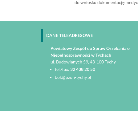
do wniosku dokumentację medyczn
DANE TELEADRESOWE
Powiatowy Zespół do Spraw Orzekania o
Niepełnosprawności w Tychach
ul. Budowlanych 59, 43-100 Tychy
tel./fax:
32 438 20 50
bok@pzon-tychy.pl