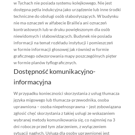
w Tychach nie posiada systemu kolejkowego. Nie jest
dostępna pętla indukcyjna jako urządzenie lub inne środki
techniczne do obsługi osób słabosłyszących. W budynku
nie ma oznaczeń w alfabecie Braille’a ani oznaczeń
kontrastowych lub w druku powiększonym dla osób
niewidomych i słabowidzących. Budynek nie posiada
informacji na temat rozkładu instytucji i pomieszczeń
w formie informacji głosowej jak również w formie
graficznego odwzorowania mapy poszczególnych pięter
w formie planów tyflograficznych.
Dostępność komunikacyjno-
informacyjna
W przypadku konieczności skorzystania z usług tłumacza
języka migowego lub tłumacza-przewodnika, osoba
uprawniona – osoba niepełnosprawna – jest zobowiązana
zgłosić chęć skorzystania z takiej usługi ze wskazaniem
wybranej metody komunikowania się, co najmniej na 3
dni robocze przed tym zdarzeniem, z wyłączeniem
sytuacji nagłych. Usługa dla osoby uprawnionej jest