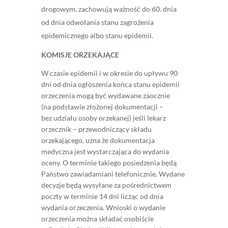
drogowym, zachowują ważność do 60. dnia
od dnia odwołania stanu zagrożenia
epidemicznego albo stanu epidemii.
KOMISJE ORZEKAJĄCE
W czasie epidemii i w okresie do upływu 90
dni od dnia ogłoszenia końca stanu epidemii
orzeczenia mogą być wydawane zaocznie
(na podstawie złożonej dokumentacji –
bez udziału osoby orzekanej) jeśli lekarz
orzecznik – przewodniczący składu
orzekającego, uzna że dokumentacja
medyczna jest wystarczająca do wydania
oceny. O terminie takiego posiedzenia będą
Państwo zawiadamiani telefonicznie. Wydane
decyzje będą wysyłane za pośrednictwem
poczty w terminie 14 dni licząc od dnia
wydania orzeczenia. Wnioski o wydanie
orzeczenia można składać osobiście