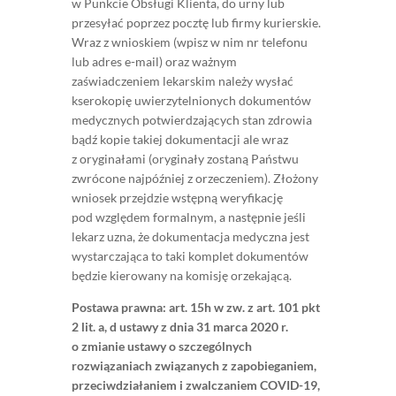
w Punkcie Obsługi Klienta, do urny lub
przesyłać poprzez pocztę lub firmy kurierskie.
Wraz z wnioskiem (wpisz w nim nr telefonu
lub adres e-mail) oraz ważnym
zaświadczeniem lekarskim należy wysłać
kserokopię uwierzytelnionych dokumentów
medycznych potwierdzających stan zdrowia
bądź kopie takiej dokumentacji ale wraz
z oryginałami (oryginały zostaną Państwu
zwrócone najpóźniej z orzeczeniem). Złożony
wniosek przejdzie wstępną weryfikację
pod względem formalnym, a następnie jeśli
lekarz uzna, że dokumentacja medyczna jest
wystarczająca to taki komplet dokumentów
będzie kierowany na komisję orzekającą.
Postawa prawna: art. 15h w zw. z art. 101 pkt
2 lit. a, d ustawy z dnia 31 marca 2020 r.
o zmianie ustawy o szczególnych
rozwiązaniach związanych z zapobieganiem,
przeciwdziałaniem i zwalczaniem COVID-19,