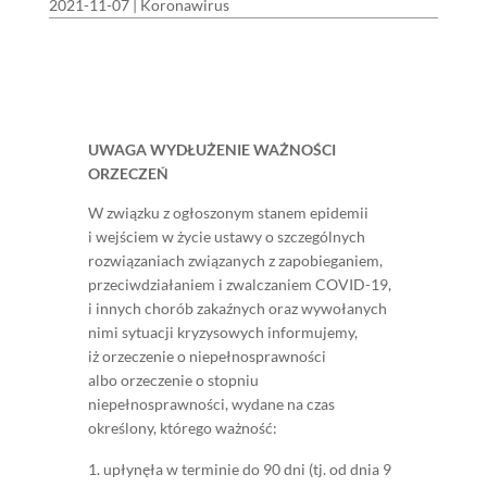
2021-11-07
|
Koronawirus
UWAGA WYDŁUŻENIE WAŻNOŚCI
ORZECZEŃ
W związku z ogłoszonym stanem epidemii
i wejściem w życie ustawy o szczególnych
rozwiązaniach związanych z zapobieganiem,
przeciwdziałaniem i zwalczaniem COVID-19,
i innych chorób zakaźnych oraz wywołanych
nimi sytuacji kryzysowych informujemy,
iż orzeczenie o niepełnosprawności
albo orzeczenie o stopniu
niepełnosprawności, wydane na czas
określony, którego ważność:
upłynęła w terminie do 90 dni (tj. od dnia 9