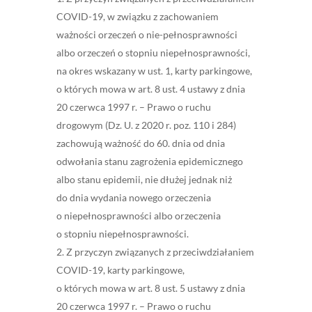
COVID-19, w związku z zachowaniem
ważności orzeczeń o nie-pełnosprawności
albo orzeczeń o stopniu niepełnosprawności,
na okres wskazany w ust. 1, karty parkingowe,
o których mowa w art. 8 ust. 4 ustawy z dnia
20 czerwca 1997 r. – Prawo o ruchu
drogowym (Dz. U. z 2020 r. poz. 110 i 284)
zachowują ważność do 60. dnia od dnia
odwołania stanu zagrożenia epidemicznego
albo stanu epidemii, nie dłużej jednak niż
do dnia wydania nowego orzeczenia
o niepełnosprawności albo orzeczenia
o stopniu niepełnosprawności.
Z przyczyn związanych z przeciwdziałaniem
COVID-19, karty parkingowe,
o których mowa w art. 8 ust. 5 ustawy z dnia
20 czerwca 1997 r. – Prawo o ruchu